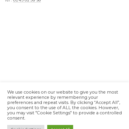
Tél :
01 45 62 58 38
We use cookies on our website to give you the most
relevant experience by remembering your
preferences and repeat visits. By clicking “Accept All”,
you consent to the use of ALL the cookies. However,
you may visit "Cookie Settings" to provide a controlled
consent.
© 2021 Chez Vous |
Politique de confidentialité
|
Mentions Légales
| Site
réalisé par
Goldenmarket