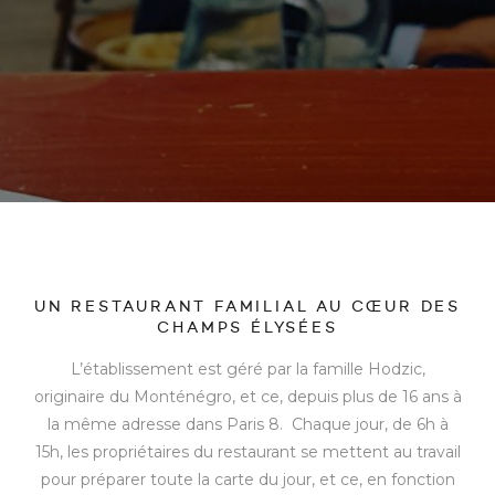
UN RESTAURANT FAMILIAL AU CŒUR DES
CHAMPS ÉLYSÉES
L’établissement est géré par la famille Hodzic,
originaire du Monténégro, et ce, depuis plus de 16 ans à
la même adresse dans Paris 8. Chaque jour, de 6h à
15h, les propriétaires du restaurant se mettent au travail
pour préparer toute la carte du jour, et ce, en fonction