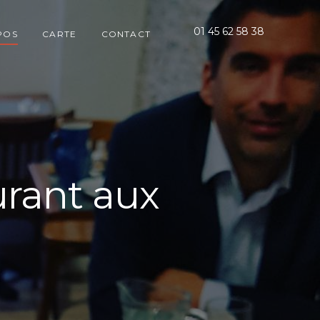
01 45 62 58 38
POS
CARTE
CONTACT
urant aux