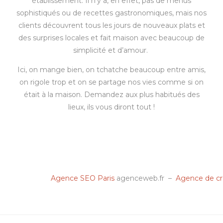
établissement. Il n’y a, en effet, pas de menus
sophistiqués ou de recettes gastronomiques, mais nos
clients découvrent tous les jours de nouveaux plats et
des surprises locales et fait maison avec beaucoup de
simplicité et d’amour.
Ici, on mange bien, on tchatche beaucoup entre amis,
on rigole trop et on se partage nos vies comme si on
était à la maison. Demandez aux plus habitués des
lieux, ils vous diront tout !
Agence SEO Paris
agenceweb.fr –
Agence de cré