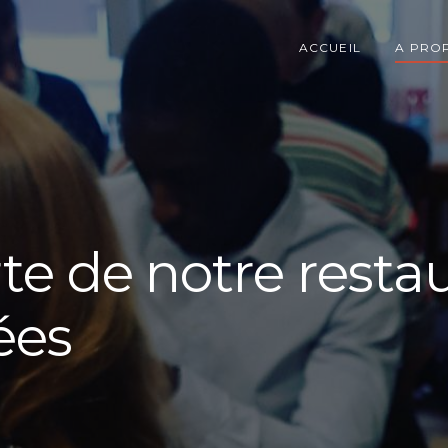
ACCUEIL
A PRO
te de notre resta
ées